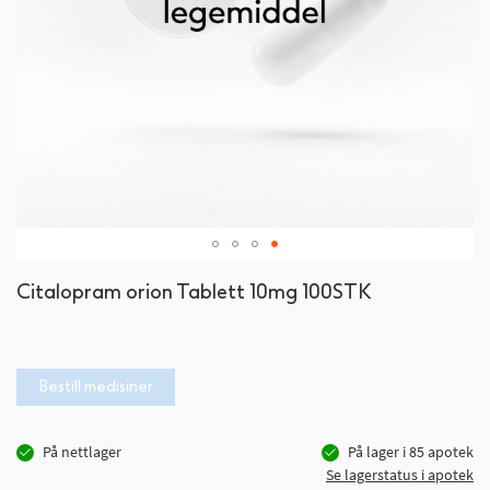
Gå
Citalopram orion Tablett 10mg 100STK
til
begynnelsen
av
bildegalleri
Bestill medisiner
På nettlager
På lager i
85
apotek
Se lagerstatus i apotek