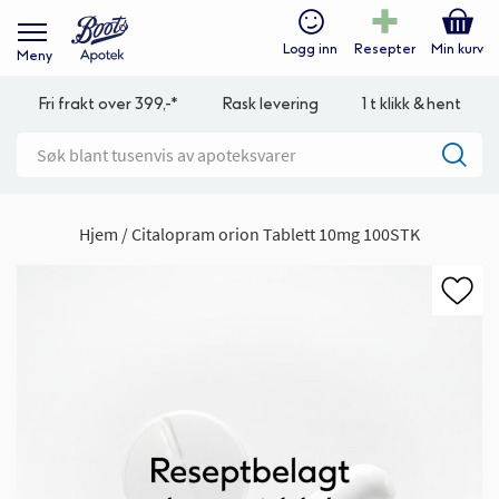
Logg inn
Resepter
Min kurv
Meny
Fri frakt over 399,-*
Rask levering
1 t klikk & hent
Hjem
Citalopram orion Tablett 10mg 100STK
Gå
til
slutten
av
bildegalleri