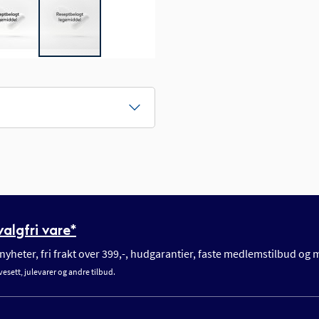
algfri vare*
yheter, fri frakt over 399,-, hudgarantier, faste medlemstilbud og
vesett, julevarer og andre tilbud.