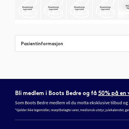
Gå
til
begynnelsen
Pasientinformasjon
av
bildegalleri
Bli medlem i Boots Bedre og få
50% på en v
Som Boots Bedre medlem vil du motta eksklusive tilbud og n
*Gjelder ikke legemidler, reseptbelagte varer, medisinsk utstyr, julekalender, ga