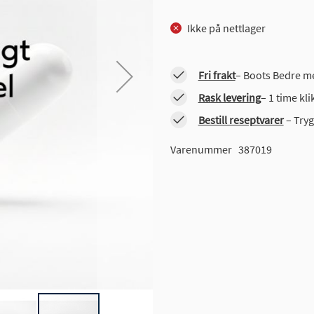
Ikke på nettlager
Fri frakt
– Boots Bedre me
Rask levering
– 1 time kl
Bestill reseptvarer
– Tryg
Varenummer
387019