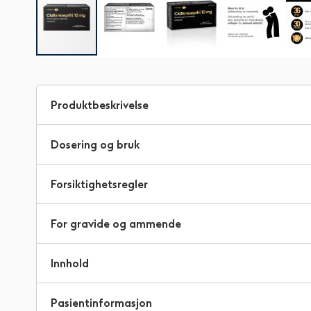
Gå
til
begynnelsen
Produktbeskrivelse
av
bildegalleri
Dosering og bruk
Forsiktighetsregler
For gravide og ammende
Innhold
Pasientinformasjon