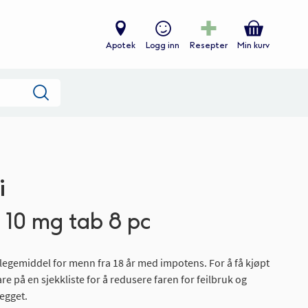
Apotek
Logg inn
Resepter
Min kurv
Søk
i
i 10 mg tab 8 pc
 et legemiddel for menn fra 18 år med impotens. For å få kjøpt
re på en sjekkliste for å redusere faren for feilbruk og
egget.