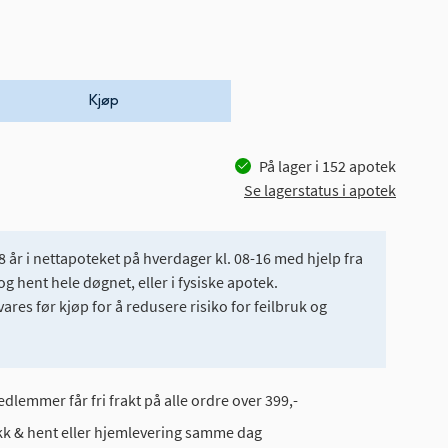
Kjøp
På lager i
152
apotek
Se lagerstatus i apotek
 år i nettapoteket på hverdager kl. 08-16 med hjelp fra
og hent hele døgnet, eller i fysiske apotek.
es før kjøp for å redusere risiko for feilbruk og
dlemmer får fri frakt på alle ordre over 399,-
ikk & hent eller hjemlevering samme dag