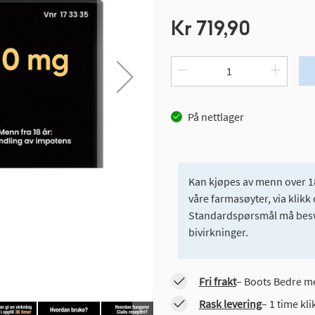
Kr 719,90
På nettlager
Kan kjøpes av menn over 18
våre farmasøyter, via klikk 
Standardspørsmål må besvar
bivirkninger.
Fri frakt
– Boots Bedre me
Rask levering
– 1 time kl