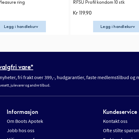
leasure ring
RFSU Profil kondom 10 stk
Kr 119,90
Legg i handlekurv
Legg i handlekurv
algfri vare*
yheter, fri frakt over 399,-, hudgarantier, faste medlemstilbud og
vesett, julevarer og andre tilbud.
Informasjon
Kundeservice
Om Boots Apotek
Kontakt oss
Jobb hos oss
Ofte stilte spørs