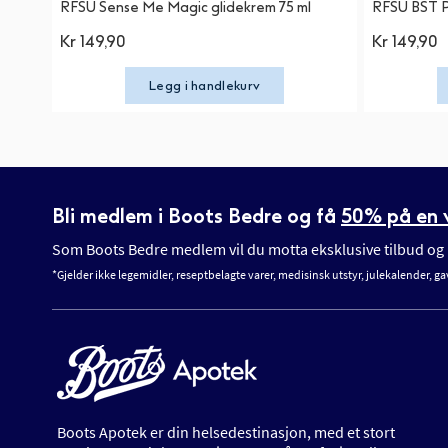
RFSU Sense Me Magic glidekrem 75 ml
RFSU BST P
Kr 149,90
Kr 149,90
Legg i handlekurv
Bli medlem i Boots Bedre og få
50% på en v
Som Boots Bedre medlem vil du motta eksklusive tilbud og n
*Gjelder ikke legemidler, reseptbelagte varer, medisinsk utstyr, julekalender, ga
Boots Apotek er din helsedestinasjon, med et stort