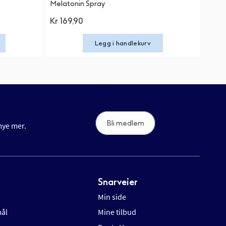
Melatonin Spray
Kr 169,90
Legg i handlekurv
Bli medlem
 mye mer.
Snarveier
Min side
mål
Mine tilbud