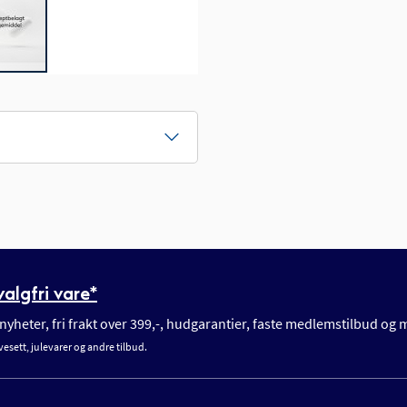
algfri vare*
yheter, fri frakt over 399,-, hudgarantier, faste medlemstilbud og
vesett, julevarer og andre tilbud.