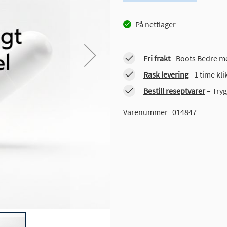
På nettlager
Fri frakt
– Boots Bedre me
Rask levering
– 1 time kl
Bestill reseptvarer
– Tryg
Varenummer
014847