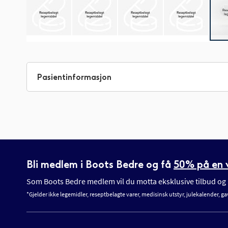
Gå
til
begynnelsen
Pasientinformasjon
av
bildegalleri
Bli medlem i Boots Bedre og få
50% på en v
Som Boots Bedre medlem vil du motta eksklusive tilbud og n
*Gjelder ikke legemidler, reseptbelagte varer, medisinsk utstyr, julekalender, ga