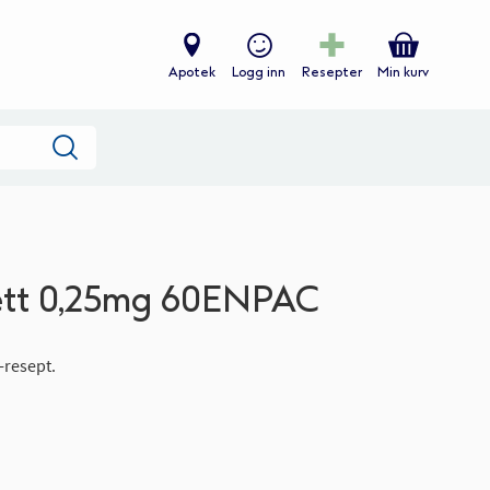
Apotek
Logg inn
Resepter
Min kurv
Søk
lett 0,25mg 60ENPAC
-resept.