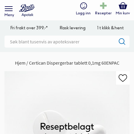
Logg inn
Resepter
Min kurv
Meny
Fri frakt over 399,-*
Rask levering
1 t klikk & hent
Hjem
Certican Dispergerbar tablett 0,1mg 60ENPAC
Gå
til
slutten
av
bildegalleri