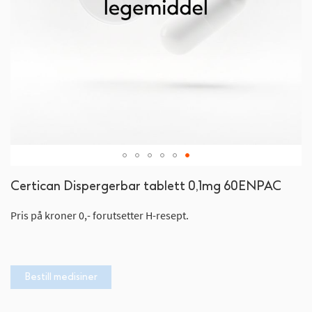
Gå
Certican Dispergerbar tablett 0,1mg 60ENPAC
til
begynnelsen
Pris på kroner 0,- forutsetter H-resept.
av
bildegalleri
Bestill medisiner