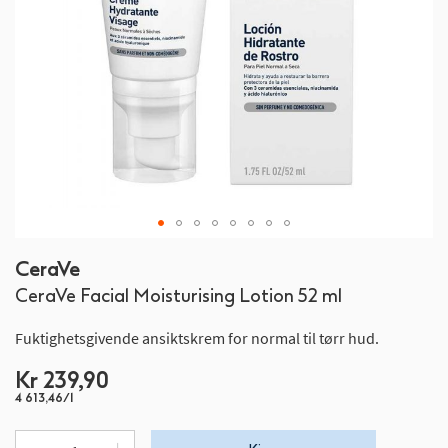
Gå
CeraVe
til
CeraVe Facial Moisturising Lotion 52 ml
begynnelsen
av
Fuktighetsgivende ansiktskrem for normal til tørr hud.
bildegalleri
Kr 239,90
4 613,46/l