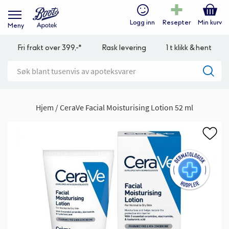
Logg inn
Resepter
Min kurv
Meny
Fri frakt over 399,-*
Rask levering
1 t klikk & hent
Hjem
CeraVe Facial Moisturising Lotion 52 ml
Gå
til
slutten
av
bildegalleri