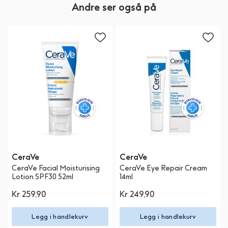
Andre ser også på
CeraVe
CeraVe
CeraVe Facial Moisturising
CeraVe Eye Repair Cream
Lotion SPF30 52ml
14ml
Kr 259,90
Kr 249,90
Legg i handlekurv
Legg i handlekurv