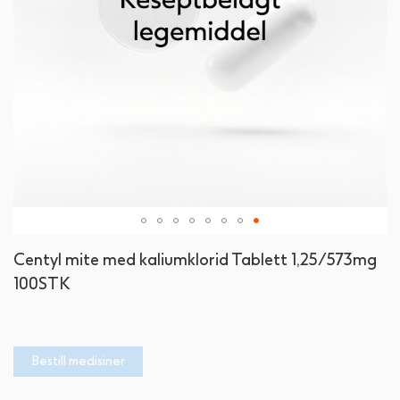
Gå
Centyl mite med kaliumklorid Tablett 1,25/573mg
til
100STK
begynnelsen
av
bildegalleri
Bestill medisiner