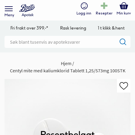
Logg inn
Resepter
Min kurv
Meny
Fri frakt over 399,-*
Rask levering
1 t klikk & hent
Hjem
Centyl mite med kaliumklorid Tablett 1,25/573mg 100STK
Gå
til
slutten
av
bildegalleri