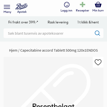
Logg inn
Resepter
Min kurv
Meny
Fri frakt over 399,-*
Rask levering
1 t klikk & hent
Hjem
Capecitabine accord Tablett 500mg 120x1ENDOS
Gå
til
slutten
av
bildegalleri