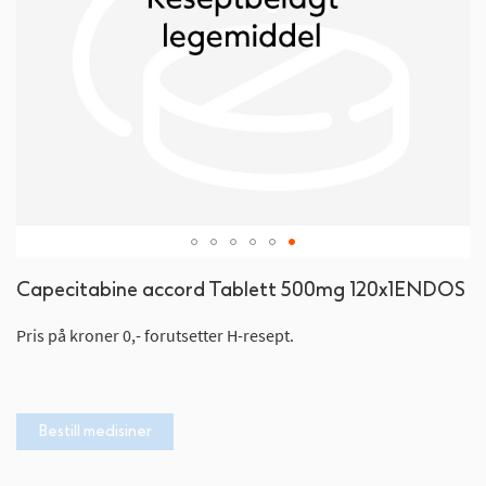
Gå
Capecitabine accord Tablett 500mg 120x1ENDOS
til
begynnelsen
Pris på kroner 0,- forutsetter H-resept.
av
bildegalleri
Bestill medisiner