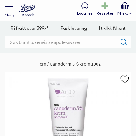
Logg inn
Resepter
Min kurv
Meny
Fri frakt over 399,-*
Rask levering
1 t klikk & hent
Hjem
Canoderm 5% krem 100g
Gå
til
slutten
av
bildegalleri