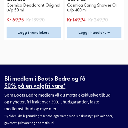
Cosmica Deodorant Original
Cosmica Caring Shower Oil
u/p 50 ml
u/p 400 ml
Kr 69,95
Kr 139,90
Kr 149,94
Kr 249,90
Legg i handlekurv
Legg i handlekurv
Bli medlem i Boots Bedre og få
50% på en valgfri vare*
Som Boots Bedre medlem vil du motta eksklusive tilbud
og nyheter, fri frakt over 399,-, hudgarantier, faste
medlemstilbud og mye mer.
*Gjelder ikke legemidler, reseptbelagte varer, medisinsk utstyr, julekalender,
gavesett, julevarer og andre tilbud.