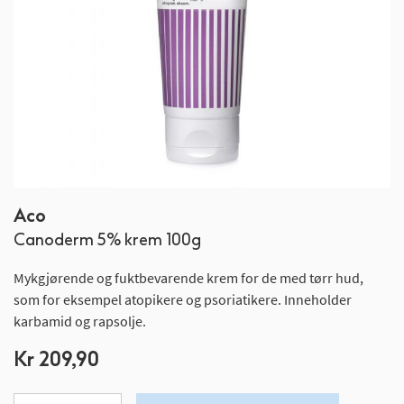
Gå
Aco
til
Canoderm 5% krem 100g
begynnelsen
av
Mykgjørende og fuktbevarende krem for de med tørr hud,
bildegalleri
som for eksempel atopikere og psoriatikere. Inneholder
karbamid og rapsolje.
Kr 209,90