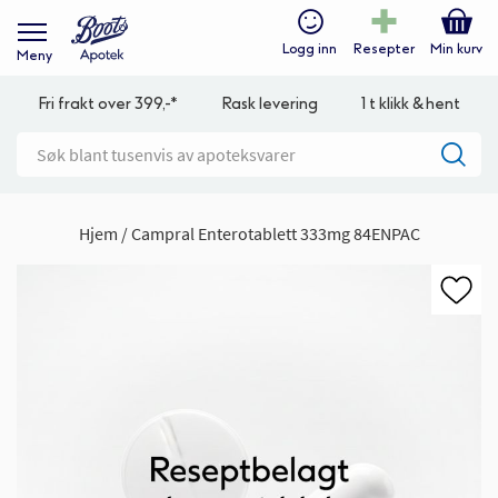
Logg inn
Resepter
Min kurv
Meny
Fri frakt over 399,-*
Rask levering
1 t klikk & hent
Hjem
Campral Enterotablett 333mg 84ENPAC
Gå
til
slutten
av
bildegalleri