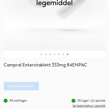
Gå
Campral Enterotablett 333mg 84ENPAC
til
begynnelsen
av
bildegalleri
Bestill medisiner
På nettlager
På lager i
22
apotek
Se lagerstatus i apotek