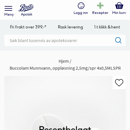
Logg inn
Resepter
Min kurv
Meny
Fri frakt over 399,-*
Rask levering
1 t klikk & hent
Hjem
Buccolam Munnvann, oppløsning 2,5mg/spr 4x0,5MLSPR
Gå
til
slutten
av
bildegalleri