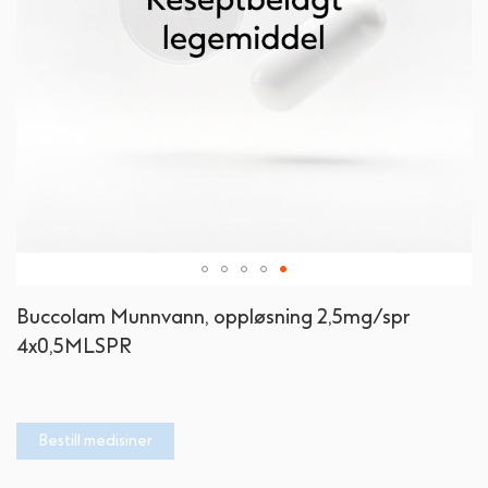
Gå
Buccolam Munnvann, oppløsning 2,5mg/spr
til
4x0,5MLSPR
begynnelsen
av
bildegalleri
Bestill medisiner