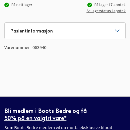
På nettlager
På lager i
7
apotek
Se lagerstatus i apotek
Pasientinformasjon
Varenummer
063940
Bli medlem i Boots Bedre og få
50% på en valgfri vare*
Som Boots Bedre medlem vil du motta eksklusive tilbud