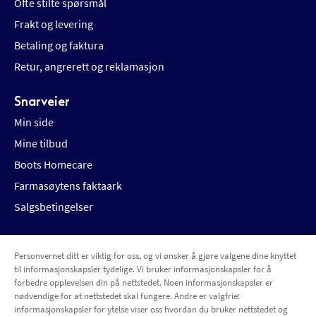
Ofte stilte spørsmål
Frakt og levering
Betaling og faktura
Retur, angrerett og reklamasjon
Snarveier
Min side
Mine tilbud
Boots Homecare
Farmasøytens faktaark
Salgsbetingelser
Personvernet ditt er viktig for oss, og vi ønsker å gjøre valgene dine knyttet
Betalingsalternativer
Leveringsalternativer
til informasjonskapsler tydelige. Vi bruker informasjonskapsler for å
forbedre opplevelsen din på nettstedet. Noen informasjonskapsler er
nødvendige for at nettstedet skal fungere. Andre er valgfrie:
informasjonskapsler for ytelse viser oss hvordan du bruker nettstedet og