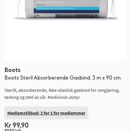
Gå
Boots
til
Boots Steril Absorberende Gasbind, 3 m x 90 cm
begynnelsen
av
Sterilt, absorberende, ikke-elastisk gasbind for rengjøring,
bildegalleri
tørking og stell av sår. Medisinsk utstyr.
Medlemstilbud: 2 for 1 for medlemmer
Kr 99,90
99,90/stk