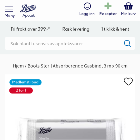
Logg inn
Resepter
Min kurv
Meny
Fri frakt over 399,-*
Rask levering
1 t klikk & hent
Hjem
Boots Steril Absorberende Gasbind, 3 m x 90 cm
Gå
til
slutten
av
bildegalleri