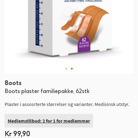
Gå
Boots
til
Boots plaster familiepakke, 62stk
begynnelsen
av
Plaster i assosrterte størrelser og varianter. Medisinsk utstyr.
bildegalleri
Medlemstilbud: 2 for 1 for medlemmer
Kr 99,90