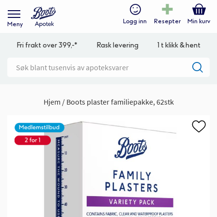
Logg inn
Resepter
Min kurv
Meny
Fri frakt over 399,-*
Rask levering
1 t klikk & hent
Hjem
Boots plaster familiepakke, 62stk
Gå
til
slutten
av
bildegalleri