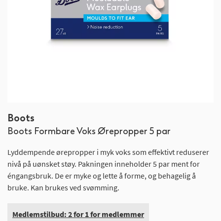
Gå
Boots
til
Boots Formbare Voks Ørepropper 5 par
begynnelsen
av
Lyddempende ørepropper i myk voks som effektivt reduserer
bildegalleri
nivå på uønsket støy. Pakningen inneholder 5 par ment for
éngangsbruk. De er myke og lette å forme, og behagelig å
bruke. Kan brukes ved svømming.
Medlemstilbud: 2 for 1 for medlemmer