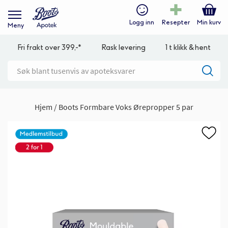
Logg inn
Resepter
Min kurv
Meny
Fri frakt over 399,-*
Rask levering
1 t klikk & hent
Hjem
Boots Formbare Voks Ørepropper 5 par
Gå
til
slutten
av
bildegalleri