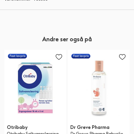
Andre ser også på
Otribaby
Dr Greve Pharma
Otribaby Saltvannsløsning
Dr Greve Pharma Babyolje