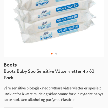
Gå
Boots
til
Boots Baby Soo Sensitive Våtservietter 4 x 60
begynnelsen
av
Pack
bildegalleri
Våre sensitive biologisk nedbrytbare våtservietter er spesielt
utviklet for å være milde og skånsomme for din nyfødte babys
sarte hud. Uen alkohol og parfyme. Plastfrie.