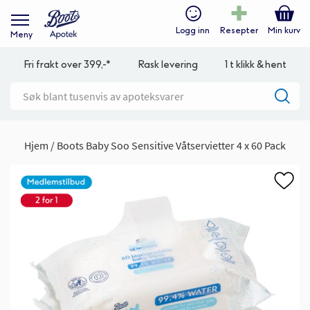
Logg inn
Resepter
Min kurv
Meny
Fri frakt over 399,-*
Rask levering
1 t klikk & hent
Hjem
Boots Baby Soo Sensitive Våtservietter 4 x 60 Pack
Gå
til
slutten
av
bildegalleri