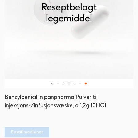
Gå
Benzylpenicillin panpharma Pulver til
til
injeksjons-/infusjonsvæske, o 1,2g 10HGL
begynnelsen
av
bildegalleri
Bestill medisiner