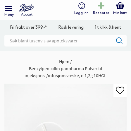
Logg inn
Resepter
Min kurv
Meny
Fri frakt over 399,-*
Rask levering
1 t klikk & hent
Hjem
Benzylpenicillin panpharma Pulver til
injeksjons-/infusjonsvæske, o 1,2g 10HGL
Gå
til
slutten
av
bildegalleri