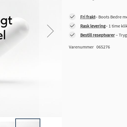
Fri frakt
– Boots Bedre me
Rask levering
– 1 time kl
Bestill reseptvarer
– Tryg
Varenummer
065276