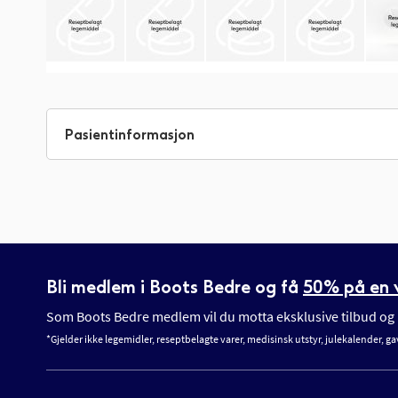
Gå
til
begynnelsen
Pasientinformasjon
av
bildegalleri
Bli medlem i Boots Bedre og få
50% på en v
Som Boots Bedre medlem vil du motta eksklusive tilbud og n
*Gjelder ikke legemidler, reseptbelagte varer, medisinsk utstyr, julekalender, ga