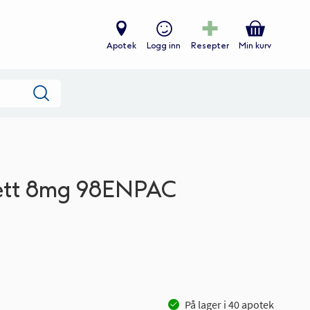
Apotek
Logg inn
Resepter
Min kurv
Søk
ett 8mg 98ENPAC
På lager i
40
apotek