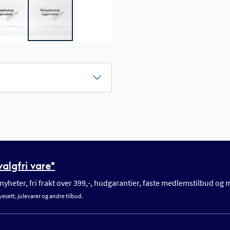
algfri vare*
yheter, fri frakt over 399,-, hudgarantier, faste medlemstilbud og
vesett, julevarer og andre tilbud.