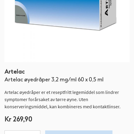
Gå
Artelac
til
Artelac øyedråper 3,2 mg/ml 60 x 0,5 ml
begynnelsen
av
Artelac øyedråper er et reseptfritt legemiddel som lindrer
bildegalleri
symptomer forårsaket av tørre øyne. Uten
konserveringsmiddel, kan kombineres med kontaktlinser.
Kr 269,90