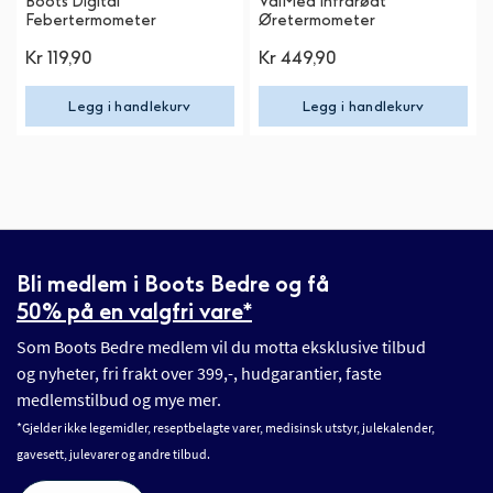
Boots Digital
ValMed Infrarødt
Febertermometer
Øretermometer
Kr 119,90
Kr 449,90
Legg i handlekurv
Legg i handlekurv
Bli medlem i Boots Bedre og få
50% på en valgfri vare*
Som Boots Bedre medlem vil du motta eksklusive tilbud
og nyheter, fri frakt over 399,-, hudgarantier, faste
medlemstilbud og mye mer.
*Gjelder ikke legemidler, reseptbelagte varer, medisinsk utstyr, julekalender,
gavesett, julevarer og andre tilbud.