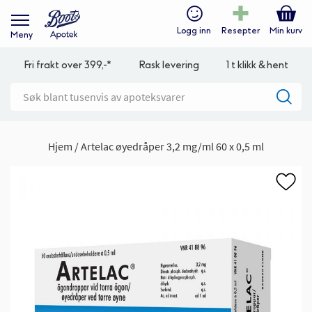
Logg inn
Resepter
Min kurv
Meny
Fri frakt over 399,-*
Rask levering
1 t klikk & hent
Hjem
Artelac øyedråper 3,2 mg/ml 60 x 0,5 ml
Gå
til
slutten
av
bildegalleri