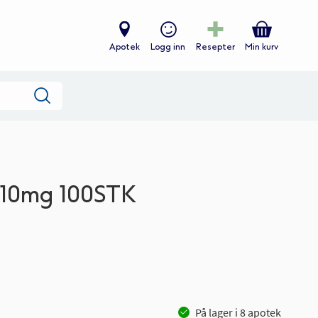
Apotek
Logg inn
Resepter
Min kurv
Søk
t 10mg 100STK
På lager i
8
apotek