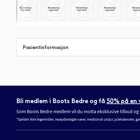
Gå
til
begynnelsen
Pasientinformasjon
av
bildegalleri
Bli medlem i Boots Bedre og få
50% på en v
Som Boots Bedre medlem vil du motta eksklusive tilbud og n
*Gjelder ikke legemidler, reseptbelagte varer, medisinsk utstyr, julekalender, ga