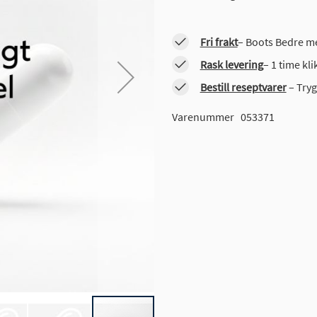
Fri frakt
– Boots Bedre me
Rask levering
– 1 time kl
Bestill reseptvarer
– Tryg
Varenummer
053371