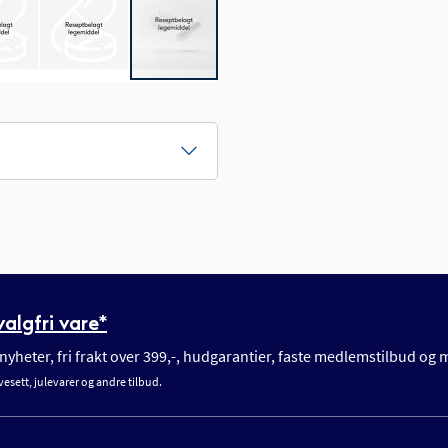
algfri vare*
yheter, fri frakt over 399,-, hudgarantier, faste medlemstilbud og
vesett, julevarer og andre tilbud.