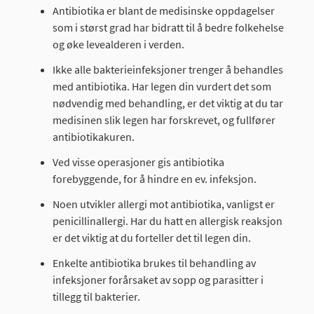
Antibiotika er blant de medisinske oppdagelser
som i størst grad har bidratt til å bedre folkehelse
og øke levealderen i verden.
Ikke alle bakterieinfeksjoner trenger å behandles
med antibiotika. Har legen din vurdert det som
nødvendig med behandling, er det viktig at du tar
medisinen slik legen har forskrevet, og fullfører
antibiotikakuren.
Ved visse operasjoner gis antibiotika
forebyggende, for å hindre en ev. infeksjon.
Noen utvikler allergi mot antibiotika, vanligst er
penicillinallergi. Har du hatt en allergisk reaksjon
er det viktig at du forteller det til legen din.
Enkelte antibiotika brukes til behandling av
infeksjoner forårsaket av sopp og parasitter i
tillegg til bakterier.