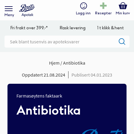
Logg inn
Resepter
Min kurv
Meny
Fri frakt over 399,-*
Rask levering
1 t klikk & hent
Hjem
Antibiotika
Oppdatert 21.08.2024
Publisert 04.01.2023
Farmasøytens faktaark
Antibiotika