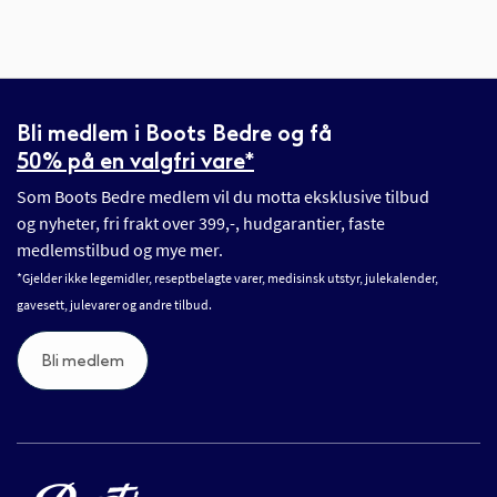
Bli medlem i Boots Bedre og få
50% på en valgfri vare*
Som Boots Bedre medlem vil du motta eksklusive tilbud
og nyheter, fri frakt over 399,-, hudgarantier, faste
medlemstilbud og mye mer.
*Gjelder ikke legemidler, reseptbelagte varer, medisinsk utstyr, julekalender,
gavesett, julevarer og andre tilbud.
Bli medlem