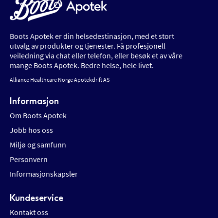
Boots Apotek er din helsedestinasjon, med et stort
utvalg av produkter og tjenester. Få profesjonell
veiledning via chat eller telefon, eller besøk et av våre
mange Boots Apotek. Bedre helse, hele livet.
Alliance Healthcare Norge Apotekdrift AS
Informasjon
Om Boots Apotek
Jobb hos oss
Miljø og samfunn
Personvern
Informasjonskapsler
Kundeservice
Kontakt oss