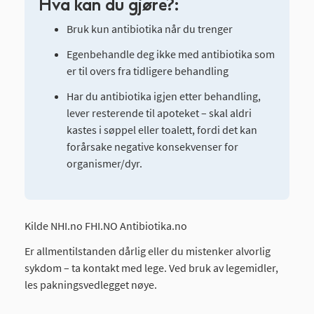
Hva kan du gjøre?:
Bruk kun antibiotika når du trenger
Egenbehandle deg ikke med antibiotika som
er til overs fra tidligere behandling
Har du antibiotika igjen etter behandling,
lever resterende til apoteket – skal aldri
kastes i søppel eller toalett, fordi det kan
forårsake negative konsekvenser for
organismer/dyr.
Kilde NHI.no FHI.NO Antibiotika.no
Er allmentilstanden dårlig eller du mistenker alvorlig
sykdom – ta kontakt med lege. Ved bruk av legemidler,
les pakningsvedlegget nøye.