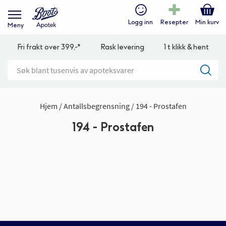
Logg inn
Resepter
Min kurv
Meny
Fri frakt over 399,-*
Rask levering
1 t klikk & hent
Hjem
Antallsbegrensning
194 - Prostafen
194 - Prostafen