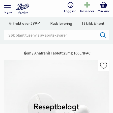
Logg inn
Resepter
Min kurv
Meny
Fri frakt over 399,-*
Rask levering
1 t klikk & hent
Hjem
Anafranil Tablett 25mg 100ENPAC
Gå
til
slutten
av
bildegalleri