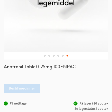
Gå
Anafranil Tablett 25mg 100ENPAC
til
begynnelsen
av
bildegalleri
Bestill medisiner
På nettlager
På lager i
86
apotek
Se lagerstatus i apotek