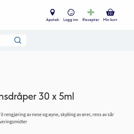
Apotek
Logg inn
Resepter
Min kurv
Søk
nsdråper 30 x 5ml
l rengjøring av nese og øyne, skylling av ører, rens av sår
rveringsmidler