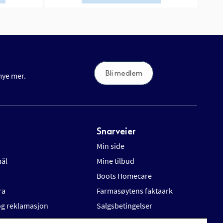
Bli medlem
 mye mer.
Snarveier
Min side
mål
Mine tilbud
Boots Homecare
ra
Farmasøytens faktaark
 og reklamasjon
Salgsbetingelser