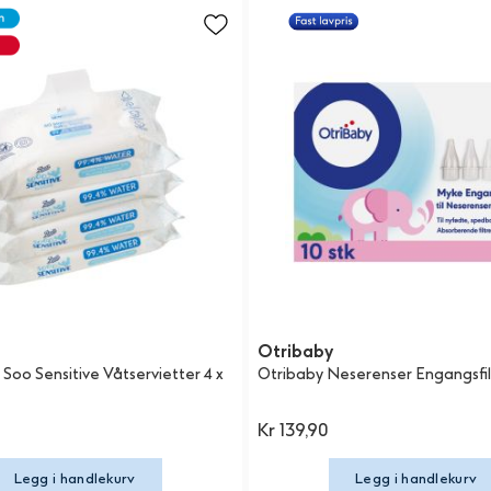
Otribaby
Soo Sensitive Våtservietter 4 x
Otribaby Neserenser Engangsfilt
Kr 139,90
Legg i handlekurv
Legg i handlekurv