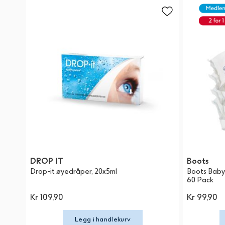
DROP IT
Boots
Drop-it øyedråper, 20x5ml
Boots Baby 
60 Pack
Kr 109,90
Kr 99,90
Legg i handlekurv