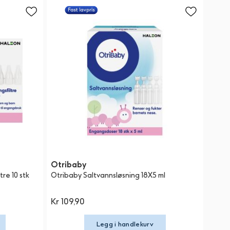
Otribaby
re 10 stk
Otribaby Saltvannsløsning 18X5 ml
Kr 109,90
Legg i handlekurv