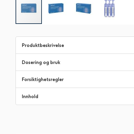
Gå
til
begynnelsen
Produktbeskrivelse
av
bildegalleri
Dosering og bruk
Forsiktighetsregler
Innhold