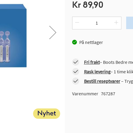
Kr 89,90
På nettlager
Fri frakt
– Boots Bedre me
Rask levering
– 1 time kl
Bestill reseptvarer
– Tryg
Varenummer
767287