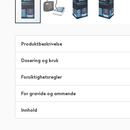
Gå
til
begynnelsen
Produktbeskrivelse
av
bildegalleri
Dosering og bruk
Forsiktighetsregler
For gravide og ammende
Innhold