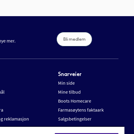
Bli medlem
 mye mer.
Snarveier
Min side
mål
Mine tilbud
Boots Homecare
ra
Farmasøytens faktaark
 og reklamasjon
Salgsbetingelser