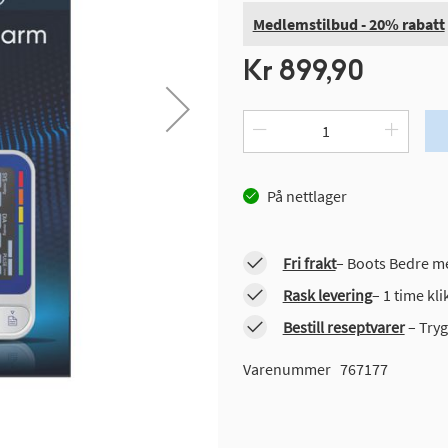
Medlemstilbud - 20% rabatt
Kr 899,90
På nettlager
Fri frakt
– Boots Bedre me
Rask levering
– 1 time kl
Bestill reseptvarer
– Tryg
Varenummer
767177