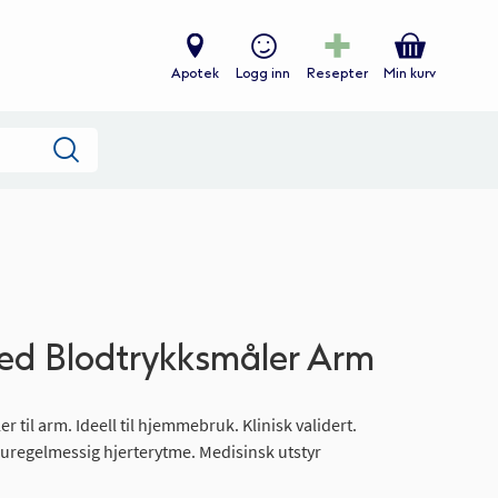
Apotek
Logg inn
Resepter
Min kurv
Søk
ed Blodtrykksmåler Arm
 til arm. Ideell til hjemmebruk. Klinisk validert.
 uregelmessig hjerterytme. Medisinsk utstyr