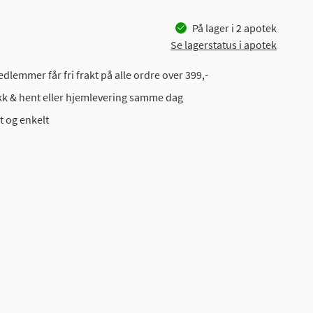
På lager i
2
apotek
Se lagerstatus i apotek
dlemmer får fri frakt på alle ordre over 399,-
ikk & hent eller hjemlevering samme dag
t og enkelt