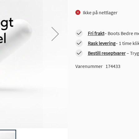
Ikke på nettlager
Fri frakt
– Boots Bedre me
Rask levering
– 1 time kl
Bestill reseptvarer
– Tryg
Varenummer
174433