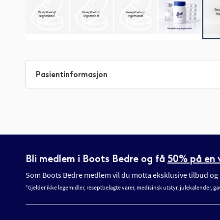
Gå
til
begynnelsen
Pasientinformasjon
av
bildegalleri
Bli medlem i Boots Bedre og få
50% på en v
Som Boots Bedre medlem vil du motta eksklusive tilbud og n
*Gjelder ikke legemidler, reseptbelagte varer, medisinsk utstyr, julekalender, ga