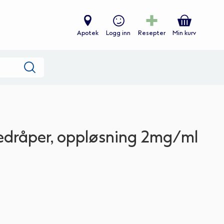
Apotek
Logg inn
Resepter
Min kurv
Søk
dråper, oppløsning 2mg/ml