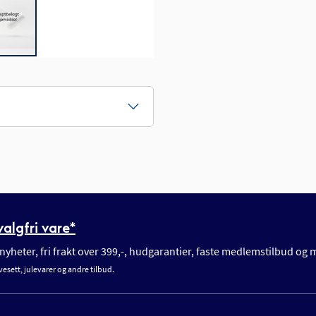
algfri vare*
yheter, fri frakt over 399,-, hudgarantier, faste medlemstilbud og
vesett, julevarer og andre tilbud.