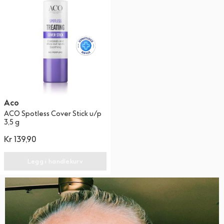
Aco
ACO Spotless Cover Stick u/p
3,5 g
Kr
139,90
Legg i handlekurv