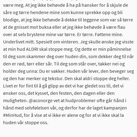
være meg. At jeg ikke behøvde å ha på hansker for å skjule de
såre og tørre hendene mine som kunne sprekke opp og bli
blodige, at jeg ikke behøvde å dekke til leggene som var så tørre
at de gnisset mot buksa eller at jeg ikke behøvde å være flau
over at selv brystene mine var tørre. Er tørre. Føttene mine.
Underlivet mitt. Spesielt om vinteren. Jeg skulle ønske jeg visste
at min hud ALDRI skal stoppe meg. Og dette er min påminnelse
til deg som skammer deg over huden din, som dekker deg til når
den er rød, tørr eller sår. Til deg som står over, takker nei og
holder deg unna: Du er vakker. Huden vår lever, den beveger seg
og den har merker og tekstur. Den skal aldri stoppe deg heller.
Livet er for fint til å gå glipp av det vi har gledet oss til, det vi
ønsker oss, det kysset, den festen, den dagen eller den
muligheten. @aconorge vet at hudproblemer ofte går hånd i
hånd med selvfølelsen vår, og derfor har de laget kampanjen
#MinHud, for å vise at vi ikke er alene og for at vi ikke skal la
huden vår stoppe oss.