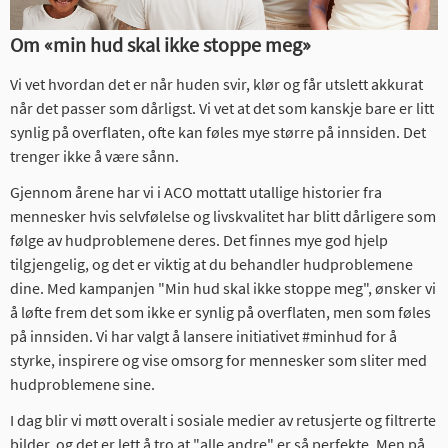
Om «min hud skal ikke stoppe meg»
Vi vet hvordan det er når huden svir, klør og får utslett akkurat
når det passer som dårligst. Vi vet at det som kanskje bare er litt
synlig på overflaten, ofte kan føles mye større på innsiden. Det
trenger ikke å være sånn.
Gjennom årene har vi i ACO mottatt utallige historier fra
mennesker hvis selvfølelse og livskvalitet har blitt dårligere som
følge av hudproblemene deres. Det finnes mye god hjelp
tilgjengelig, og det er viktig at du behandler hudproblemene
dine. Med kampanjen "Min hud skal ikke stoppe meg", ønsker vi
å løfte frem det som ikke er synlig på overflaten, men som føles
på innsiden. Vi har valgt å lansere initiativet #minhud for å
styrke, inspirere og vise omsorg for mennesker som sliter med
hudproblemene sine.
I dag blir vi møtt overalt i sosiale medier av retusjerte og filtrerte
bilder, og det er lett å tro at "alle andre" er så perfekte. Men på