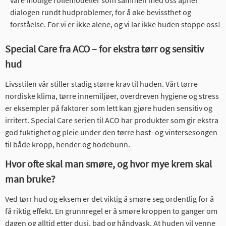
våre modige rollemodeller som sammen med oss åpner
dialogen rundt hudproblemer, for å øke bevissthet og
forståelse. For vi er ikke alene, og vi lar ikke huden stoppe oss!
Special Care fra ACO – for ekstra tørr og sensitiv
hud
Livsstilen vår stiller stadig større krav til huden. Vårt tørre
nordiske klima, tørre innemiljøer, overdreven hygiene og stress
er eksempler på faktorer som lett kan gjøre huden sensitiv og
irritert. ​Special Care serien til ACO har produkter som gir ekstra
god fuktighet og pleie under den tørre høst- og vintersesongen
til både kropp, hender og hodebunn.
Hvor ofte skal man smøre, og hvor mye krem skal
man bruke?
Ved tørr hud og eksem er det viktig å smøre seg ordentlig for å
få riktig effekt. En grunnregel er å smøre kroppen to ganger om
dagen og alltid etter dusj, bad og håndvask. At huden vil venne