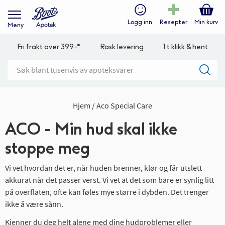
Logg inn
Resepter
Min kurv
Meny
Fri frakt over 399,-*
Rask levering
1 t klikk & hent
Hjem
Aco Special Care
ACO - Min hud skal ikke
stoppe meg
Vi vet hvordan det er, når huden brenner, klør og får utslett
akkurat når det passer verst. Vi vet at det som bare er synlig litt
på overflaten, ofte kan føles mye større i dybden. Det trenger
ikke å være sånn.
Kjenner du deg helt alene med dine hudproblemer eller