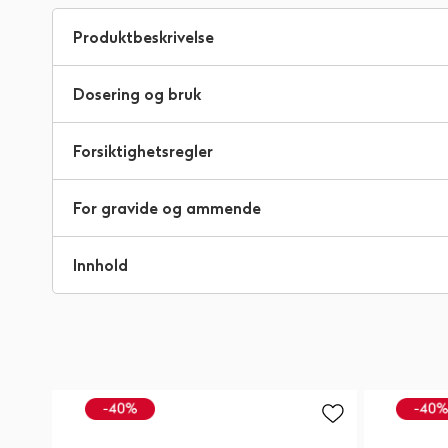
til
begynnelsen
Produktbeskrivelse
av
bildegalleri
Dosering og bruk
Forsiktighetsregler
For gravide og ammende
Innhold