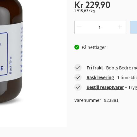
Kr 229,90
1 915,83/kg
På nettlager
Fri frakt
– Boots Bedre me
Rask levering
– 1 time kl
Bestill reseptvarer
– Tryg
Varenummer
923881