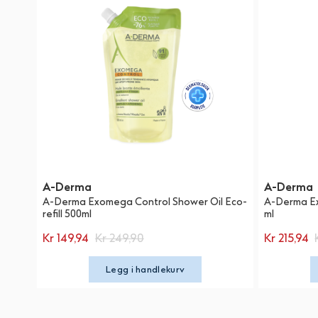
A-Derma
A-Derma
A-Derma Exomega Control Shower Oil Eco-
A-Derma Ex
refill 500ml
ml
Kr 149,94
Kr 249,90
Kr 215,94
Legg i handlekurv