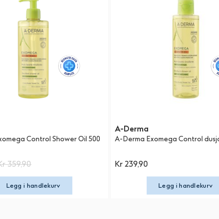
A-Derma
omega Control Shower Oil 500
A-Derma Exomega Control dusjo
Kr 359,90
Kr 239,90
Legg i handlekurv
Legg i handlekurv