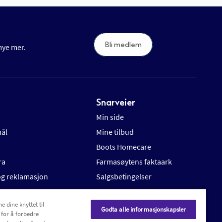
Bli medlem
 mye mer.
Snarveier
Min side
mål
Mine tilbud
Boots Homecare
ra
Farmasøytens faktaark
 og reklamasjon
Salgsbetingelser
e dine knyttet til
Godta alle informasjonskapsler
 for å forbedre