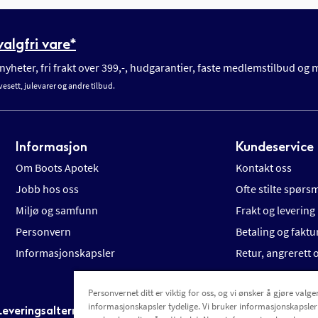
algfri vare*
yheter, fri frakt over 399,-, hudgarantier, faste medlemstilbud og
vesett, julevarer og andre tilbud.
Informasjon
Kundeservice
Om Boots Apotek
Kontakt oss
Jobb hos oss
Ofte stilte spørs
Miljø og samfunn
Frakt og levering
Personvern
Betaling og faktu
Informasjonskapsler
Retur, angrerett
Personvernet ditt er viktig for oss, og vi ønsker å gjøre valgen
informasjonskapsler tydelige. Vi bruker informasjonskapsler
Leveringsalternativer