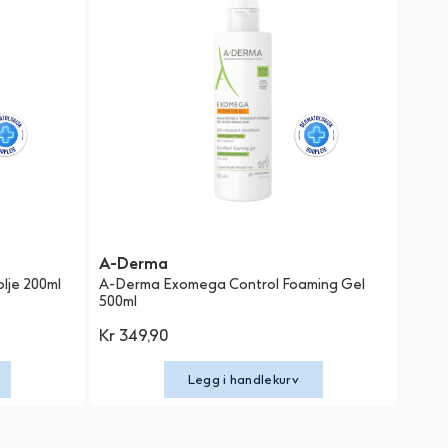
A-Derma
lje 200ml
A-Derma Exomega Control Foaming Gel
500ml
Kr 349,90
Legg i handlekurv