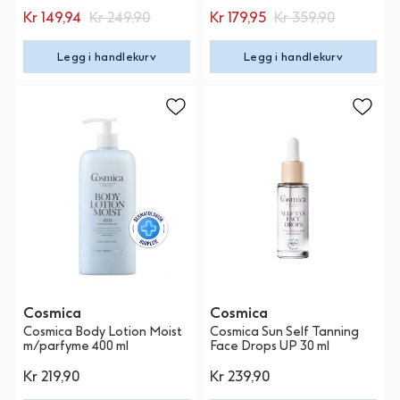
Kr 149,94
Kr 249,90
Kr 179,95
Kr 359,90
Legg i handlekurv
Legg i handlekurv
Cosmica
Cosmica
Cosmica Body Lotion Moist
Cosmica Sun Self Tanning
m/parfyme 400 ml
Face Drops UP 30 ml
Kr 219,90
Kr 239,90