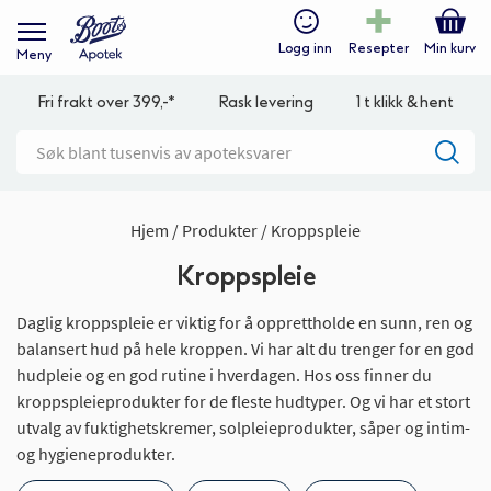
Logg inn
Resepter
Min kurv
Meny
Fri frakt over 399,-*
Rask levering
1 t klikk & hent
Hjem
Produkter
Kroppspleie
Kroppspleie
Daglig kroppspleie er viktig for å opprettholde en sunn, ren og
balansert hud på hele kroppen. Vi har alt du trenger for en god
hudpleie og en god rutine i hverdagen. Hos oss finner du
kroppspleieprodukter for de fleste hudtyper. Og vi har et stort
utvalg av fuktighetskremer, solpleieprodukter, såper og intim-
og hygieneprodukter.