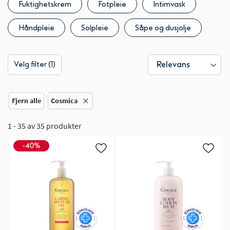
Fuktighetskrem
Fotpleie
Intimvask
Håndpleie
Solpleie
Såpe og dusjolje
Velg filter (1)
Fjern alle
Cosmica
1 - 35 av 35 produkter