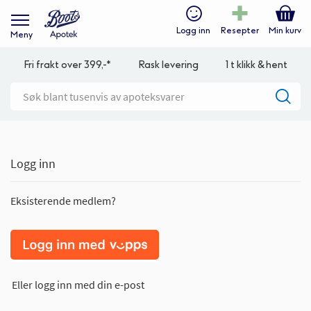
Logg inn
Resepter
Min kurv
Meny
Fri frakt over 399,-*
Rask levering
1 t klikk & hent
Logg inn
Eksisterende medlem?
Eller logg inn med din e-post