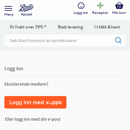
Logg inn
Resepter
Min kurv
Meny
Fri frakt over 399,-*
Rask levering
1 t klikk & hent
Logg inn
Eksisterende medlem?
Eller logg inn med din e-post