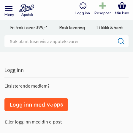
Logg inn
Resepter
Min kurv
Meny
Fri frakt over 399,-*
Rask levering
1 t klikk & hent
Logg inn
Eksisterende medlem?
Eller logg inn med din e-post