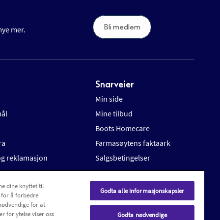
Bli medlem
 mye mer.
Snarveier
Min side
mål
Mine tilbud
Boots Homecare
ra
Farmasøytens faktaark
 og reklamasjon
Salgsbetingelser
e dine knyttet til
Godta alle informasjonskapsler
 for å forbedre
nødvendige for at
r for ytelse viser oss
Godta nødvendige