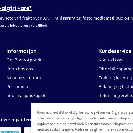
algfri vare*
yheter, fri frakt over 399,-, hudgarantier, faste medlemstilbud og
vesett, julevarer og andre tilbud.
Informasjon
Kundeservice
Om Boots Apotek
Kontakt oss
Jobb hos oss
Ofte stilte spørs
Miljø og samfunn
Frakt og levering
Personvern
Betaling og faktu
Informasjonskapsler
Retur, angrerett
Personvernet ditt er viktig for oss, og vi ønsker å gjøre valgen
informasjonskapsler tydelige. Vi bruker informasjonskapsler
Leveringsalternativer
opplevelsen din på nettstedet. Noen informasjonskapsler er 
nettstedet skal fungere. Andre er valgfrie: informasjonskapsle