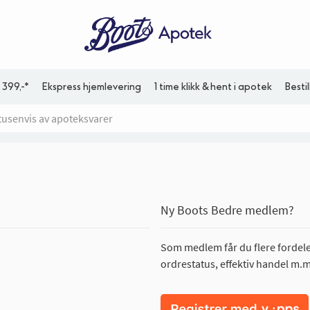
 399,-*
Ekspress hjemlevering
1 time klikk & hent i apotek
Besti
Ny Boots Bedre medlem?
Som medlem får du flere fordeler
ordrestatus, effektiv handel m.m