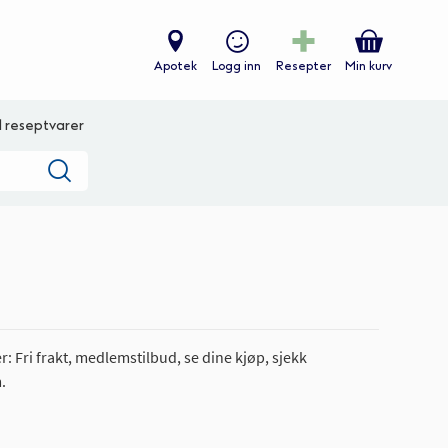
Apotek
Logg inn
Resepter
Min kurv
ll reseptvarer
Søk
: Fri frakt, medlemstilbud, se dine kjøp, sjekk
.