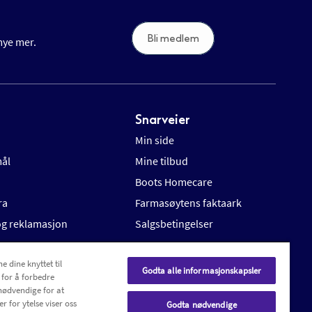
Bli medlem
 mye mer.
Snarveier
Min side
mål
Mine tilbud
Boots Homecare
ra
Farmasøytens faktaark
 og reklamasjon
Salgsbetingelser
e dine knyttet til
Godta alle informasjonskapsler
 for å forbedre
nødvendige for at
r for ytelse viser oss
Godta nødvendige