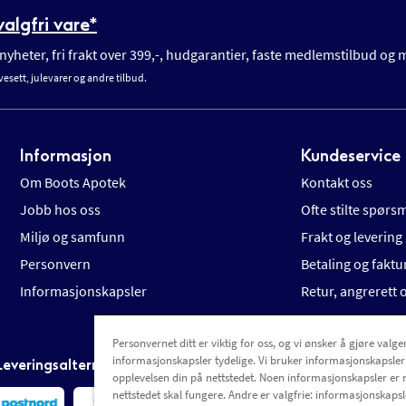
algfri vare*
yheter, fri frakt over 399,-, hudgarantier, faste medlemstilbud og
vesett, julevarer og andre tilbud.
Informasjon
Kundeservice
Om Boots Apotek
Kontakt oss
Jobb hos oss
Ofte stilte spørs
Miljø og samfunn
Frakt og levering
Personvern
Betaling og faktu
Informasjonskapsler
Retur, angrerett
Personvernet ditt er viktig for oss, og vi ønsker å gjøre valgen
informasjonskapsler tydelige. Vi bruker informasjonskapsler
Leveringsalternativer
opplevelsen din på nettstedet. Noen informasjonskapsler er 
nettstedet skal fungere. Andre er valgfrie: informasjonskapsle