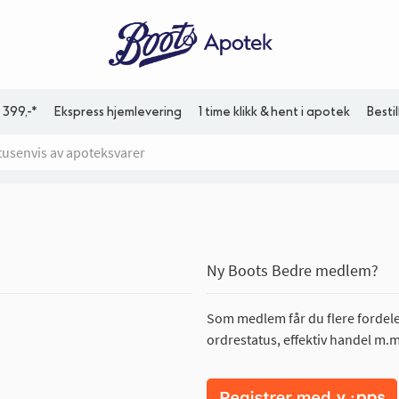
 399,-*
Ekspress hjemlevering
1 time klikk & hent i apotek
Besti
Ny Boots Bedre medlem?
Som medlem får du flere fordeler
ordrestatus, effektiv handel m.m