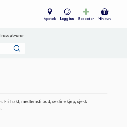
Apotek
Logg inn
Resepter
Min kurv
ll reseptvarer
Søk
: Fri frakt, medlemstilbud, se dine kjøp, sjekk
.