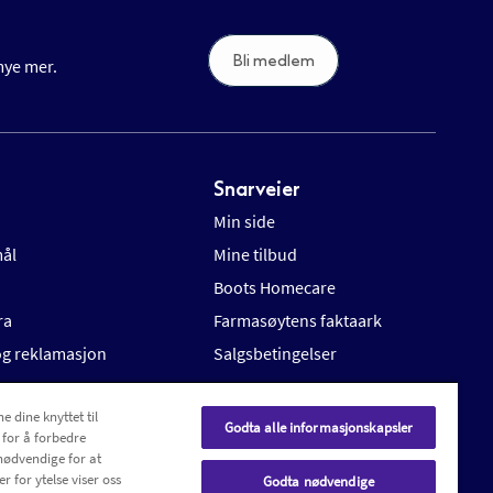
Bli medlem
 mye mer.
Snarveier
Min side
mål
Mine tilbud
Boots Homecare
ra
Farmasøytens faktaark
 og reklamasjon
Salgsbetingelser
e dine knyttet til
Godta alle informasjonskapsler
 for å forbedre
nødvendige for at
r for ytelse viser oss
Godta nødvendige