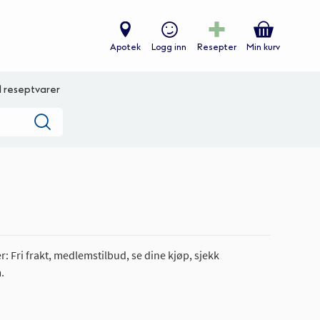
Apotek
Logg inn
Resepter
Min kurv
ll reseptvarer
Søk
: Fri frakt, medlemstilbud, se dine kjøp, sjekk
.