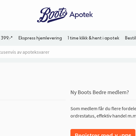
 399,-*
Ekspress hjemlevering
1 time klikk & hent i apotek
Besti
Ny Boots Bedre medlem?
Som medlem får du flere fordeler
ordrestatus, effektiv handel m.m