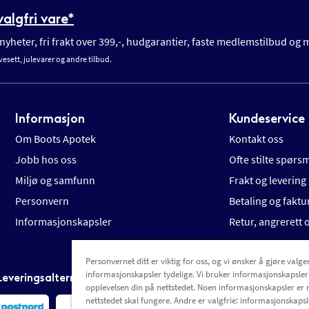
algfri vare*
yheter, fri frakt over 399,-, hudgarantier, faste medlemstilbud og
vesett, julevarer og andre tilbud.
Informasjon
Kundeservice
Om Boots Apotek
Kontakt oss
Jobb hos oss
Ofte stilte spørs
Miljø og samfunn
Frakt og levering
Personvern
Betaling og faktu
Informasjonskapsler
Retur, angrerett
Personvernet ditt er viktig for oss, og vi ønsker å gjøre valgen
informasjonskapsler tydelige. Vi bruker informasjonskapsler
Leveringsalternativer
opplevelsen din på nettstedet. Noen informasjonskapsler er 
nettstedet skal fungere. Andre er valgfrie: informasjonskapsle