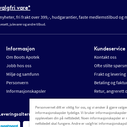
algfri vare*
yheter, fri frakt over 399,-, hudgarantier, faste medlemstilbud og
vesett, julevarer og andre tilbud.
Informasjon
Kundeservice
Om Boots Apotek
Kontakt oss
Jobb hos oss
Ofte stilte spørs
Miljø og samfunn
Frakt og levering
Personvern
Betaling og faktu
Informasjonskapsler
Retur, angrerett
Personvernet ditt er viktig for oss, og vi ønsker å gjøre valgen
informasjonskapsler tydelige. Vi bruker informasjonskapsler
Leveringsalternativer
opplevelsen din på nettstedet. Noen informasjonskapsler er 
nettstedet skal fungere. Andre er valgfrie: informasjonskapsle