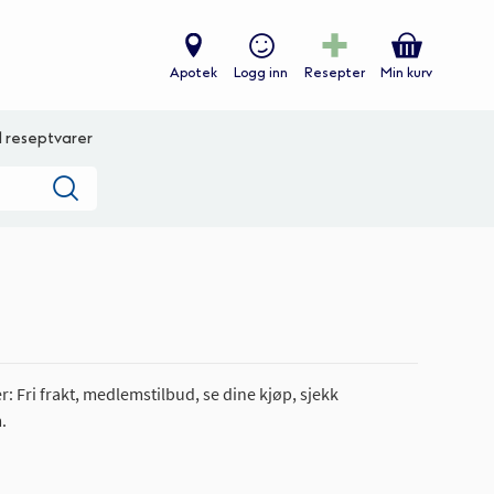
Apotek
Logg inn
Resepter
Min kurv
ll reseptvarer
Søk
: Fri frakt, medlemstilbud, se dine kjøp, sjekk
.