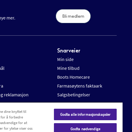
Bli medlem
 mye mer.
Snarveier
Min side
mål
Mine tilbud
Boots Homecare
ra
Farmasøytens faktaark
 og reklamasjon
Salgsbetingelser
e dine knyttet til
Godta alle informasjonskapsler
 for å forbedre
nødvendige for at
r for ytelse viser oss
Godta nødvendige