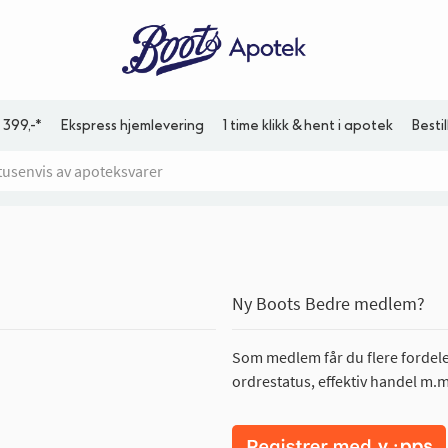
 399,-*
Ekspress hjemlevering
1 time klikk & hent i apotek
Besti
Ny Boots Bedre medlem?
Som medlem får du flere fordeler
ordrestatus, effektiv handel m.m