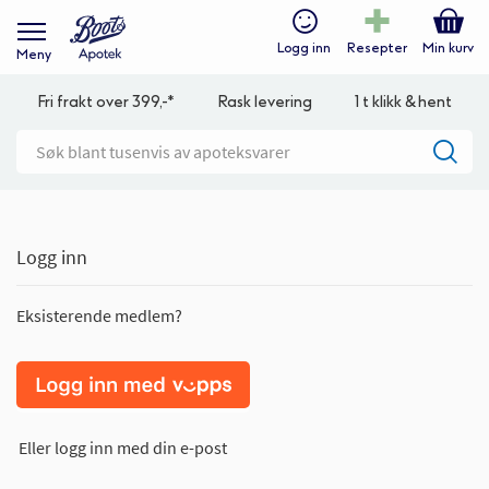
Logg inn
Resepter
Min kurv
Meny
Fri frakt over 399,-*
Rask levering
1 t klikk & hent
Logg inn
Eksisterende medlem?
Eller logg inn med din e-post