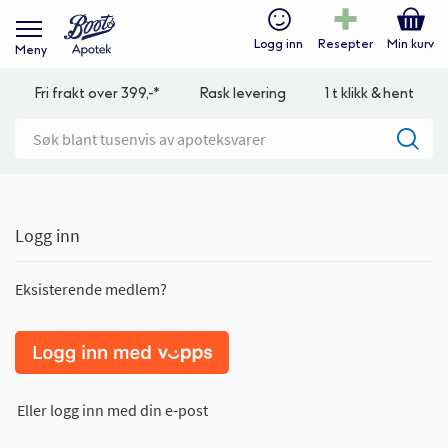
Logg inn
Resepter
Min kurv
Meny
Fri frakt over 399,-*
Rask levering
1 t klikk & hent
Logg inn
Eksisterende medlem?
Eller logg inn med din e-post