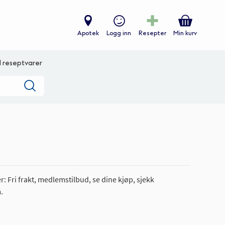
Apotek
Logg inn
Resepter
Min kurv
ll reseptvarer
Søk
: Fri frakt, medlemstilbud, se dine kjøp, sjekk
.