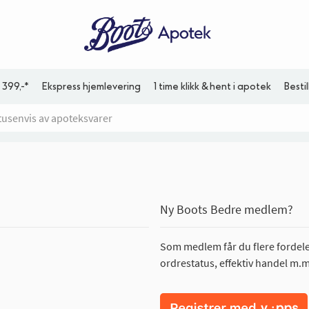
 399,-*
Ekspress hjemlevering
1 time klikk & hent i apotek
Besti
Ny Boots Bedre medlem?
Som medlem får du flere fordeler
ordrestatus, effektiv handel m.m