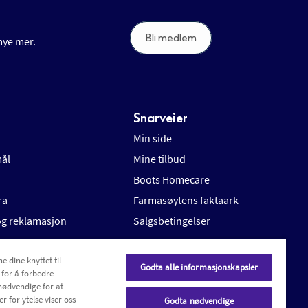
Bli medlem
 mye mer.
Snarveier
Min side
mål
Mine tilbud
Boots Homecare
ra
Farmasøytens faktaark
 og reklamasjon
Salgsbetingelser
e dine knyttet til
Godta alle informasjonskapsler
 for å forbedre
nødvendige for at
r for ytelse viser oss
Godta nødvendige