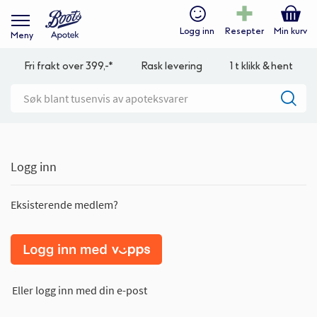
Logg inn
Resepter
Min kurv
Meny
Fri frakt over 399,-*
Rask levering
1 t klikk & hent
Logg inn
Eksisterende medlem?
Eller logg inn med din e-post