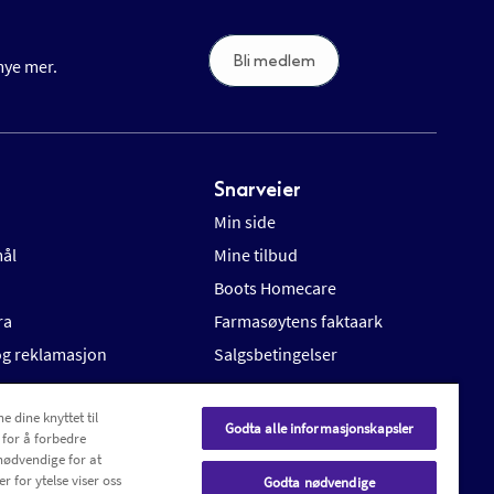
Bli medlem
 mye mer.
Snarveier
Min side
mål
Mine tilbud
Boots Homecare
ra
Farmasøytens faktaark
 og reklamasjon
Salgsbetingelser
e dine knyttet til
Godta alle informasjonskapsler
 for å forbedre
nødvendige for at
r for ytelse viser oss
Godta nødvendige