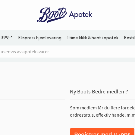
 399,-*
Ekspress hjemlevering
1 time klikk & hent i apotek
Besti
Ny Boots Bedre medlem?
Som medlem får du flere fordeler
ordrestatus, effektiv handel m.m