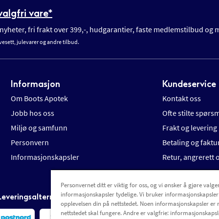
algfri vare*
yheter, fri frakt over 399,-, hudgarantier, faste medlemstilbud og
vesett, julevarer og andre tilbud.
Informasjon
Kundeservice
Om Boots Apotek
Kontakt oss
Jobb hos oss
Ofte stilte spørs
Miljø og samfunn
Frakt og levering
Personvern
Betaling og faktu
Informasjonskapsler
Retur, angrerett
Personvernet ditt er viktig for oss, og vi ønsker å gjøre valgen
informasjonskapsler tydelige. Vi bruker informasjonskapsler
Leveringsalternativer
opplevelsen din på nettstedet. Noen informasjonskapsler er 
nettstedet skal fungere. Andre er valgfrie: informasjonskapsle