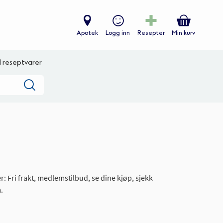
Apotek
Logg inn
Resepter
Min kurv
ll reseptvarer
Søk
: Fri frakt, medlemstilbud, se dine kjøp, sjekk
.