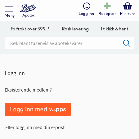
Logg inn
Resepter
Min kurv
Meny
Fri frakt over 399,-*
Rask levering
1 t klikk & hent
Logg inn
Eksisterende medlem?
Eller logg inn med din e-post