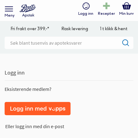
Logg inn
Resepter
Min kurv
Meny
Fri frakt over 399,-*
Rask levering
1 t klikk & hent
Logg inn
Eksisterende medlem?
Eller logg inn med din e-post