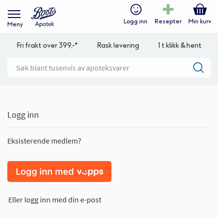
Logg inn
Resepter
Min kurv
Meny
Fri frakt over 399,-*
Rask levering
1 t klikk & hent
Logg inn
Eksisterende medlem?
Eller logg inn med din e-post