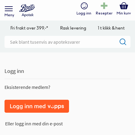
Logg inn
Resepter
Min kurv
Meny
Fri frakt over 399,-*
Rask levering
1 t klikk & hent
Logg inn
Eksisterende medlem?
Eller logg inn med din e-post