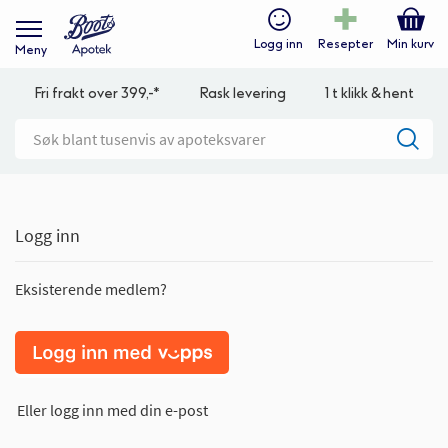
Logg inn
Resepter
Min kurv
Meny
Fri frakt over 399,-*
Rask levering
1 t klikk & hent
Logg inn
Eksisterende medlem?
Eller logg inn med din e-post