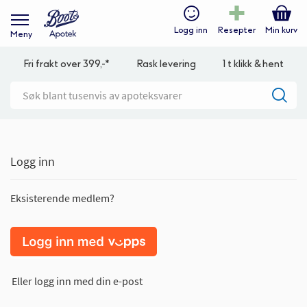
Logg inn
Resepter
Min kurv
Meny
Fri frakt over 399,-*
Rask levering
1 t klikk & hent
Logg inn
Eksisterende medlem?
Eller logg inn med din e-post