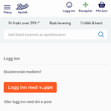
Logg inn
Resepter
Min kurv
Meny
Fri frakt over 399,-*
Rask levering
1 t klikk & hent
Logg inn
Eksisterende medlem?
Eller logg inn med din e-post