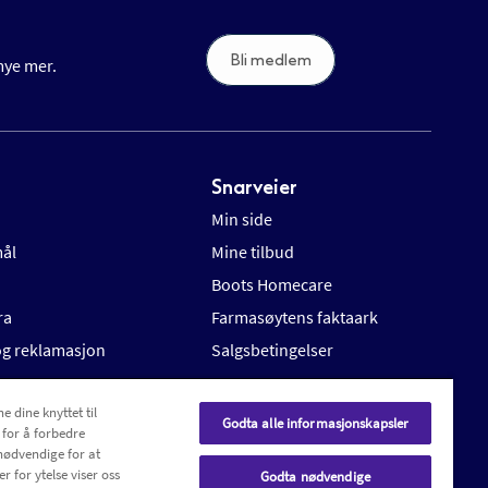
Bli medlem
 mye mer.
Snarveier
Min side
mål
Mine tilbud
Boots Homecare
ra
Farmasøytens faktaark
 og reklamasjon
Salgsbetingelser
e dine knyttet til
Godta alle informasjonskapsler
 for å forbedre
nødvendige for at
r for ytelse viser oss
Godta nødvendige