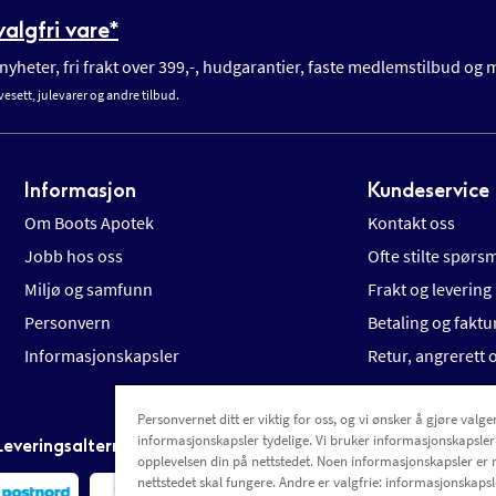
algfri vare*
yheter, fri frakt over 399,-, hudgarantier, faste medlemstilbud og
vesett, julevarer og andre tilbud.
Informasjon
Kundeservice
Om Boots Apotek
Kontakt oss
Jobb hos oss
Ofte stilte spørs
Miljø og samfunn
Frakt og levering
Personvern
Betaling og faktu
Informasjonskapsler
Retur, angrerett
Personvernet ditt er viktig for oss, og vi ønsker å gjøre valgen
informasjonskapsler tydelige. Vi bruker informasjonskapsler
Leveringsalternativer
opplevelsen din på nettstedet. Noen informasjonskapsler er 
nettstedet skal fungere. Andre er valgfrie: informasjonskapsle