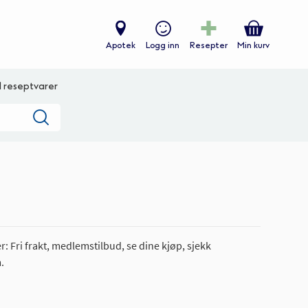
Apotek
Logg inn
Resepter
Min kurv
ll reseptvarer
Søk
: Fri frakt, medlemstilbud, se dine kjøp, sjekk
.