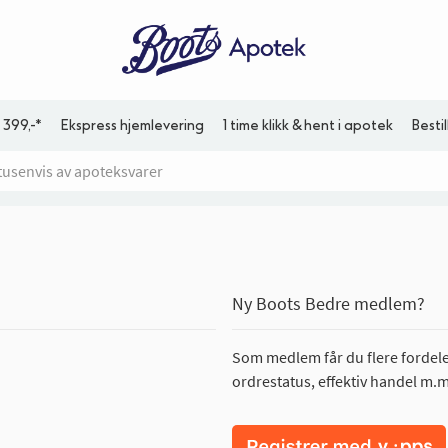
 399,-*
Ekspress hjemlevering
1 time klikk & hent i apotek
Besti
Ny Boots Bedre medlem?
Som medlem får du flere fordeler
ordrestatus, effektiv handel m.m