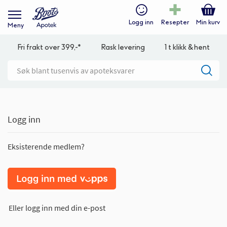
Logg inn
Resepter
Min kurv
Meny
Fri frakt over 399,-*
Rask levering
1 t klikk & hent
Logg inn
Eksisterende medlem?
Eller logg inn med din e-post