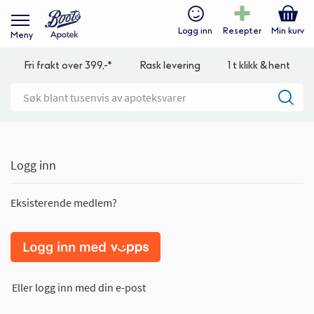
Logg inn
Resepter
Min kurv
Meny
Fri frakt over 399,-*
Rask levering
1 t klikk & hent
Logg inn
Eksisterende medlem?
Eller logg inn med din e-post